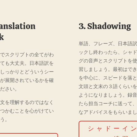
ranslation
3. Shadowing
k
単語、フレーズ、日本語
ックし終わったら、シャ
階でスクリプトの全てがわ
グの音声とスクリプトを
くても大丈夫。日本語訳を
習しましょう。最初はで
、しっかりとどういうシー
を中心に、スピードを落
話が展開されているかを確
文頭と文末の３語くらい
ください。
ようになりましょう。録
一文を理解するのではなく
たら担当コーチに送って
をつかむことを心がけてい
なアドバイスをもらいま
ょう。
シャドーイ