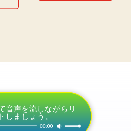
て音声を流しながらリ
トしましょう。
Audio
00:00
Use