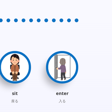
sit
enter
座る
入る