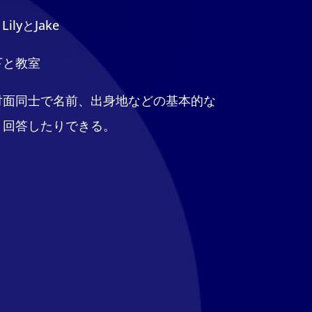
ilyとJake
下と教室
対面同士で名前、出身地などの基本的な
り回答したりできる。