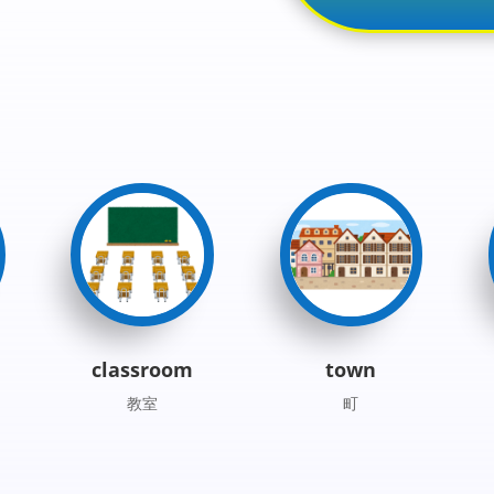
classroom
town
教室
町