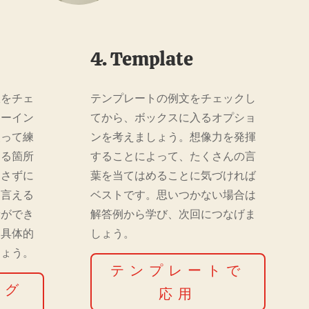
4. Template
訳をチェ
テンプレートの例文をチェックし
ドーイン
てから、ボックスに入るオプショ
使って練
ンを考えましょう。想像力を発揮
きる箇所
することによって、たくさんの言
とさずに
葉を当てはめることに気づければ
を言える
ベストです。思いつかない場合は
音ができ
解答例から学び、次回につなげま
、具体的
しょう。
しょう。
テンプレートで
ング
応用