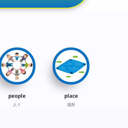
Player
Up/Down
Arrow
keys
to
increase
or
decrease
volume.
people
place
人々
場所