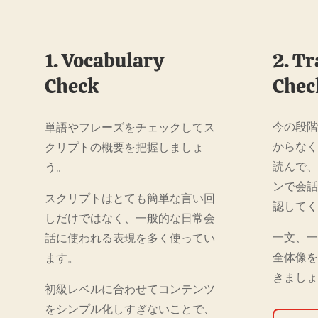
1. Vocabulary
2. T
Check
Chec
今の段
単語やフレーズをチェックしてス
からな
クリプトの概要を把握しましょ
読んで
う。
ンで会
スクリプトはとても簡単な言い回
認して
しだけではなく、一般的な日常会
一文、
話に使われる表現を多く使ってい
全体像
ます。
きまし
初級レベルに合わせてコンテンツ
をシンプル化しすぎないことで、