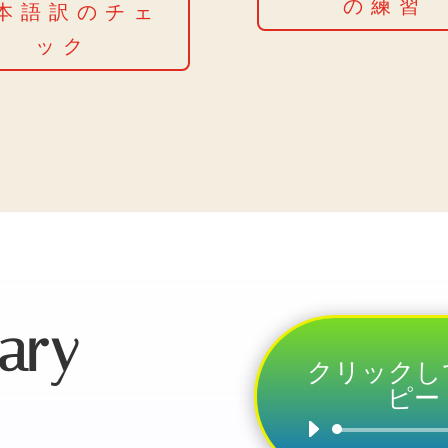
の練習
本語訳のチェ
ック
ary
クリックし
ピー