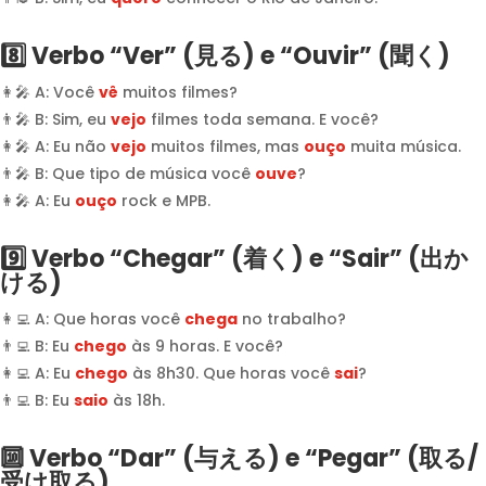
8️⃣ Verbo “Ver” (見る) e “Ouvir” (聞く)
👩‍🎤 A: Você
vê
muitos filmes?
👨‍🎤 B: Sim, eu
vejo
filmes toda semana. E você?
👩‍🎤 A: Eu não
vejo
muitos filmes, mas
ouço
muita música.
👨‍🎤 B: Que tipo de música você
ouve
?
👩‍🎤 A: Eu
ouço
rock e MPB.
9️⃣ Verbo “Chegar” (着く) e “Sair” (出か
ける)
👩‍💻 A: Que horas você
chega
no trabalho?
👨‍💻 B: Eu
chego
às 9 horas. E você?
👩‍💻 A: Eu
chego
às 8h30. Que horas você
sai
?
👨‍💻 B: Eu
saio
às 18h.
🔟 Verbo “Dar” (与える) e “Pegar” (取る/
受け取る)