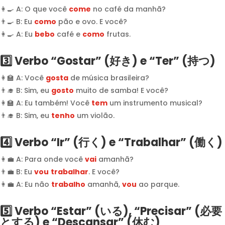
👩‍🍳 A: O que você
come
no café da manhã?
👨‍🍳 B: Eu
como
pão e ovo. E você?
👩‍🍳 A: Eu
bebo
café e
como
frutas.
3️⃣ Verbo “Gostar” (好き) e “Ter” (持つ)
👩‍🏫 A: Você
gosta
de música brasileira?
👨‍🎓 B: Sim, eu
gosto
muito de samba! E você?
👩‍🏫 A: Eu também! Você
tem
um instrumento musical?
👨‍🎓 B: Sim, eu
tenho
um violão.
4️⃣ Verbo “Ir” (行く) e “Trabalhar” (働く)
👩‍💼 A: Para onde você
vai
amanhã?
👨‍💼 B: Eu
vou
t
rabalhar
. E você?
👩‍💼 A: Eu não
trabalho
amanhã,
vou
ao parque.
5️⃣ Verbo “Estar” (いる), “Precisar” (必要
とする) e “Descansar” (休む)