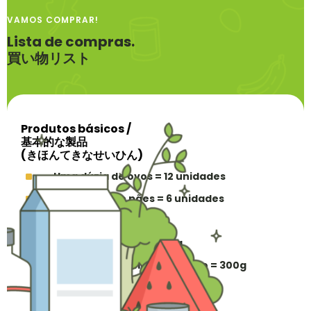
VAMOS COMPRAR!
Lista de compras.
買い物リスト
Produtos básicos /
基本的な製品
(きほんてきなせいひん)
^
Uma dúzia de ovos = 12 unidades
^
Meia dúzia de pães = 6 unidades
^
Dois litros de leite = 2l
^
Um quilo de batata = 1kg
^
Trezentos gramas de frango = 300g
^
Meio quilo de cenoura = 500g