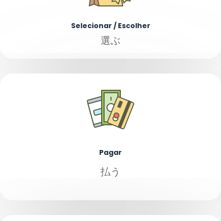
Selecionar / Escolher
選ぶ
Pagar
払う