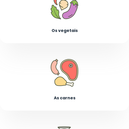
Os vegetais
As carnes