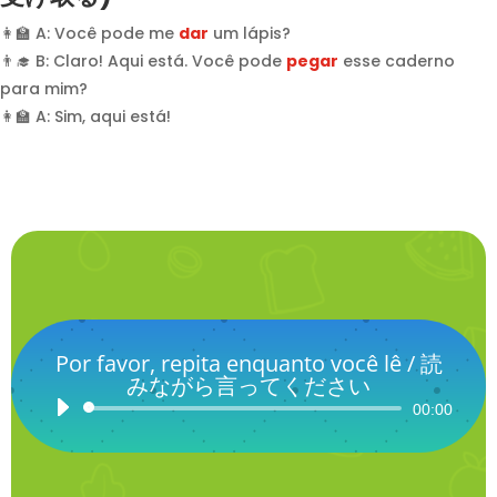
👩‍🏫 A: Você pode me
dar
um lápis?
👨‍🎓 B: Claro! Aqui está. Você pode
pegar
esse caderno
para mim?
👩‍🏫 A: Sim, aqui está!
Por favor, repita enquanto você lê / 読
みながら言ってください
Audio
00:00
Player