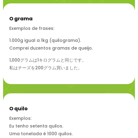
O grama
Exemplos de frases:
1.000g igual a 1kg (quilograma).
Comprei duzentos gramas de queijo.
1,000グラムは1キログラムと同じです。
私はチーズを200グラム買いました。
O quilo
Exemplos:
Eu tenho setenta quilos.
Uma tonelada é 1000 quilos.