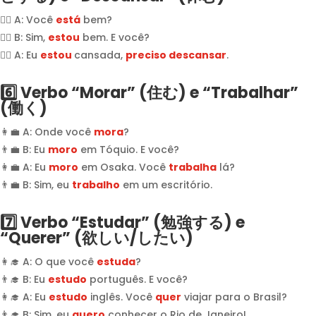
👩‍⚕️ A: Você
está
bem?
👨‍⚕️ B: Sim,
estou
bem. E você?
👩‍⚕️ A: Eu
estou
cansada,
preciso descansar
.
6️⃣ Verbo “Morar” (住む) e “Trabalhar”
(働く)
👩‍💼 A: Onde você
mora
?
👨‍💼 B: Eu
moro
em Tóquio. E você?
👩‍💼 A: Eu
moro
em Osaka. Você
trabalha
lá?
👨‍💼 B: Sim, eu
trabalho
em um escritório.
7️⃣ Verbo “Estudar” (勉強する) e
“Querer” (欲しい/したい)
👩‍🎓 A: O que você
estuda
?
👨‍🎓 B: Eu
estudo
português. E você?
👩‍🎓 A: Eu
estudo
inglês. Você
quer
viajar para o Brasil?
👨‍🎓 B: Sim, eu
quero
conhecer o Rio de Janeiro!