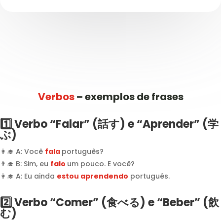
Verbos
– exemplos de frases
1️⃣ Verbo “Falar” (話す) e “Aprender” (学
ぶ)
👩‍🎓 A: Você
fala
português?
👨‍🎓 B: Sim, eu
falo
um pouco. E você?
👩‍🎓 A: Eu ainda
estou aprendendo
português.
2️⃣ Verbo “Comer” (食べる) e “Beber” (飲
む)