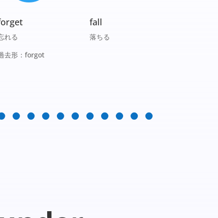
forget
fall
忘れる
落ちる
過去形：forgot