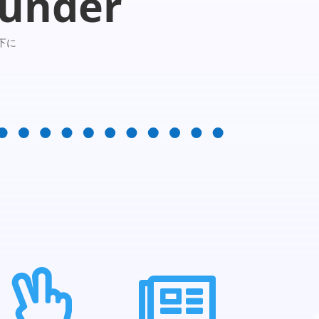
under
下に

