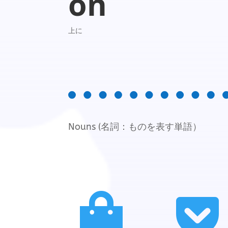
on
上に
Nouns (名詞：ものを表す単語）

