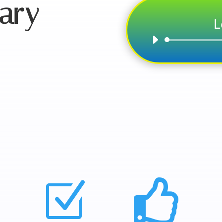
ary
L
Z
