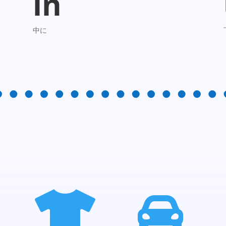
in
中に

